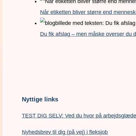
Når etiketten bliver større end mennesk
Du fik afslag – men måske overser du de
Nyttige links
TEST DIG SELV: Ved du hvor på arbejdsglædesk
Nyhedsbrev til dig (på vej) i fleksjob