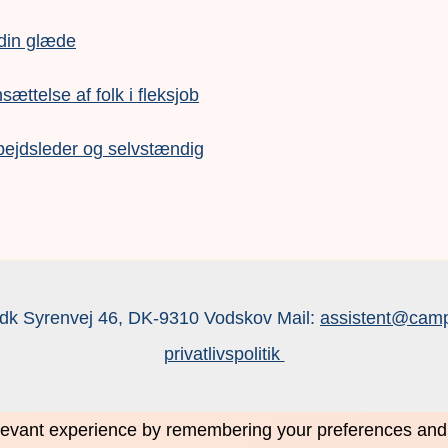
 din glæde
nsættelse af folk i fleksjob
bejdsleder og selvstændig
dk Syrenvej 46, DK-9310 Vodskov Mail:
assistent@camp
privatlivspolitik
evant experience by remembering your preferences and re