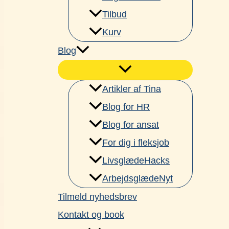
Tilbud
Kurv
Blog
Artikler af Tina
Blog for HR
Blog for ansat
For dig i fleksjob
LivsglædeHacks
ArbejdsglædeNyt
Tilmeld nyhedsbrev
Kontakt og book