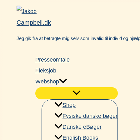
Gå
Facebook
til
Campbell.dk
indholdet
Jeg gik fra at betragte mig selv som invalid til individ og hjæl
Presseomtale
Fleksjob
Webshop
Shop
Fysiske danske bøger
Danske eBøger
English Books