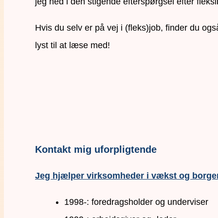
jeg ned i den stigende efterspørgsel efter fleksi
Hvis du selv er på vej i (fleks)job, finder du o
lyst til at læse med!
Kontakt mig uforpligtende
Jeg hjælper virksomheder i vækst og borger
1998-: foredragsholder og underviser