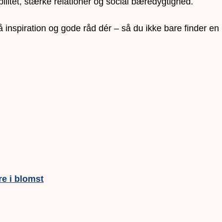
bilitet, stærke relationer og social bæredygtighed.
gså inspiration og gode råd dér – så du ikke bare finder 
e i blomst