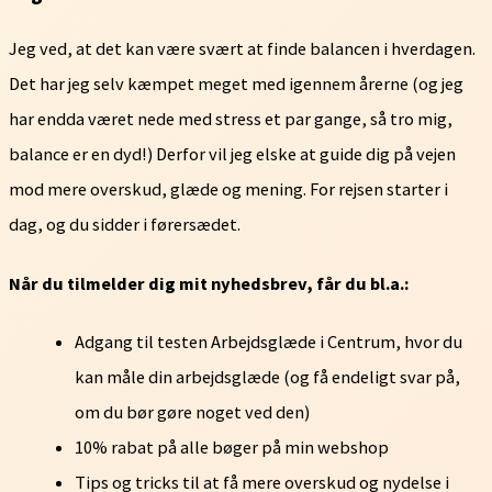
Jeg ved, at det kan være svært at finde balancen i hverdagen.
Det har jeg selv kæmpet meget med igennem årerne (og jeg
har endda været nede med stress et par gange, så tro mig,
balance er en dyd!) Derfor vil jeg elske at guide dig på vejen
mod mere overskud, glæde og mening. For rejsen starter i
dag, og du sidder i førersædet.
Når du tilmelder dig mit nyhedsbrev, får du bl.a.:
Adgang til testen Arbejdsglæde i Centrum, hvor du
kan måle din arbejdsglæde (og få endeligt svar på,
om du bør gøre noget ved den)
10% rabat på alle bøger på min webshop
Tips og tricks til at få mere overskud og nydelse i