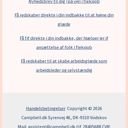
Nyhedsbrev til dig (på vej) i fleksjob
Få redskaber direkte i din indbakke til at højne din
glæde
Få fif direkte i din indbakke, der hjælper jer if
ansættelse af folk i fleksjob
F
å redskaber til at skabe arbejdsglæde som
arbejdsleder og selvstændig
Handelsbetingelser
Copyright © 2026
Campbell.dk Syrenvej 46, DK-9310 Vodskov
Mail:
assistent@campbell.dk
tlf.
28405688
CVR: