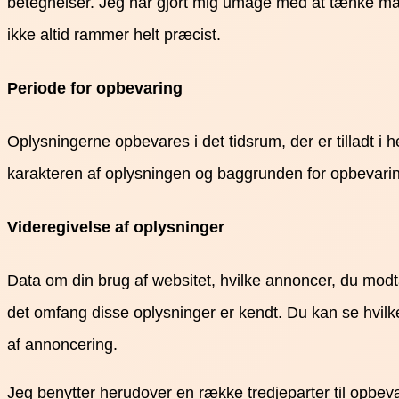
betegnelser. Jeg har gjort mig umage med at tænke man
ikke altid rammer helt præcist.
Periode for opbevaring
Oplysningerne opbevares i det tidsrum, der er tilladt i
karakteren af oplysningen og baggrunden for opbevaring.
Videregivelse af oplysninger
Data om din brug af websitet, hvilke annoncer, du modtag
det omfang disse oplysninger er kendt. Du kan se hvilke
af annoncering.
Jeg benytter herudover en række tredjeparter til opbe