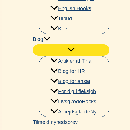
English Books
Tilbud
Kurv
Blog
Artikler af Tina
Blog for HR
Blog for ansat
For dig i fleksjob
LivsglædeHacks
ArbejdsglædeNyt
Tilmeld nyhedsbrev