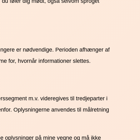
, du føler dig mødt, også selvom sproget
e længere er nødvendige. Perioden afhænger af
e for, hvornår informationer slettes.
ssegment m.v. videregives til tredjeparter i
venfor. Oplysningerne anvendes til målretning
nde oplysninger på mine vegne og må ikke