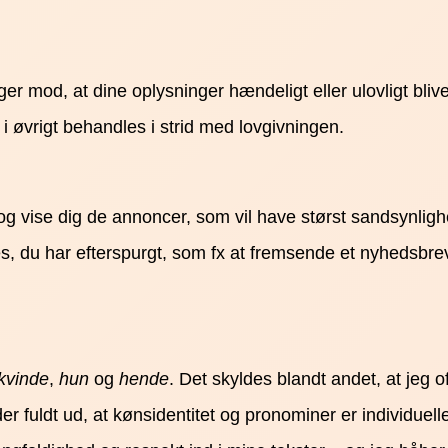
r mod, at dine oplysninger hændeligt eller ulovligt bliver sl
øvrigt behandles i strid med lovgivningen.
og vise dig de annoncer, som vil have størst sandsynlighed
es, du har efterspurgt, som fx at fremsende et nyhedsbre
kvinde
,
hun
og
hende
. Det skyldes blandt andet, at jeg o
 fuldt ud, at kønsidentitet og pronominer er individuelle –