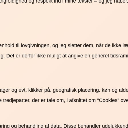
gfoldighed og respekt ind i mine tekster – og jeg håber
 henhold til lovgivningen, og jeg sletter dem, når de ikk
 Det er derfor ikke muligt at angive en generel tidsramm
er og evt. klikker på, geografisk placering, køn og alder
 tredjeparter, der er tale om, i afsnittet om ”Cookies” o
varing og behandling af data. Disse behandler udelukke