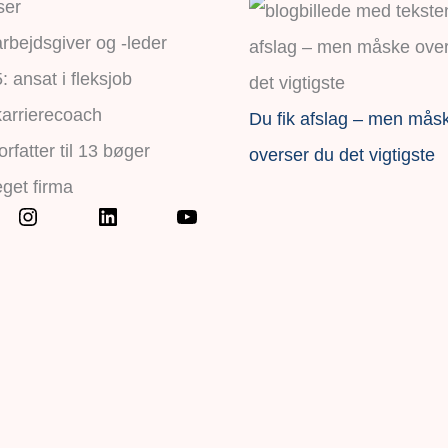
ser
rbejdsgiver og -leder
 ansat i fleksjob
karrierecoach
Du fik afslag – men mås
orfatter til 13 bøger
overser du det vigtigste
eget firma