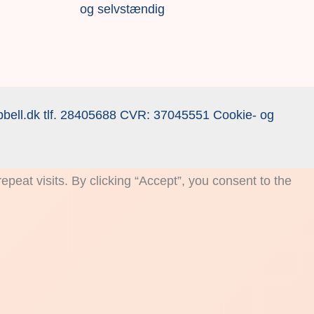
og selvstændig
bell.dk
tlf.
28405688
CVR: 37045551
Cookie- og
eat visits. By clicking “Accept”, you consent to the