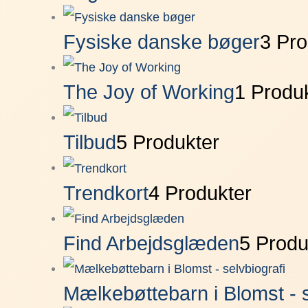
Fysiske danske bøger
3 Pro
The Joy of Working
1 Produ
Tilbud
5 Produkter
Trendkort
4 Produkter
Find Arbejdsglæden
5 Produ
Mælkebøttebarn i Blomst - s