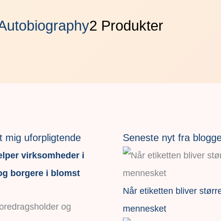
 Autobiography
2 Produkter
t mig uforpligtende
Seneste nyt fra blogg
lper virksomheder i
g borgere i blomst
Når etiketten bliver størr
foredragsholder og
mennesket