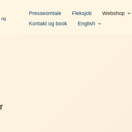
book
Instagram
LinkedIn
YouTube
Presseomtale
Fleksjob
Webshop
d og
Kontakt og book
English
r