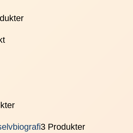
dukter
kt
kter
elvbiografi
3 Produkter