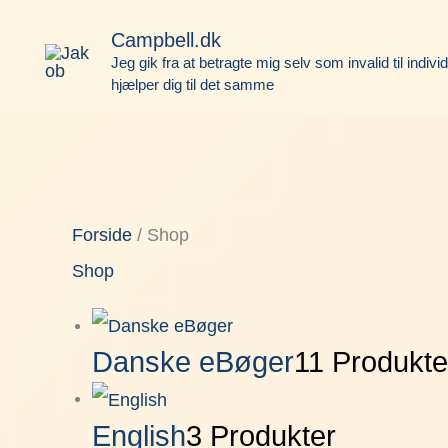
Gå
Face
Campbell.dk
til
Jeg gik fra at betragte mig selv som invalid til indivi
hjælper dig til det samme
indholdet
Forside
/ Shop
Shop
Danske eBøger
11 Produkte
English
3 Produkter