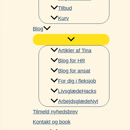
Tilbud
Kurv
Blog
Artikler af Tina
Blog for HR
Blog for ansat
For dig i fleksjob
LivsglædeHacks
ArbejdsglædeNyt
Tilmeld nyhedsbrev
Kontakt og book