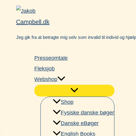
Gå
Facebook
til
Campbell.dk
indholdet
Jeg gik fra at betragte mig selv som invalid til individ og hjæl
Presseomtale
Fleksjob
Webshop
Shop
Fysiske danske bøger
Danske eBøger
English Books