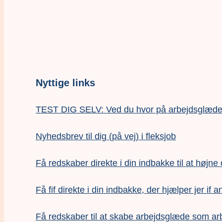
Nyttige links
TEST DIG SELV: Ved du hvor på arbejdsglædesk
Nyhedsbrev til dig (på vej) i fleksjob
Få redskaber direkte i din indbakke til at højne
Få fif direkte i din indbakke, der hjælper jer if a
F
å redskaber til at skabe arbejdsglæde som ar