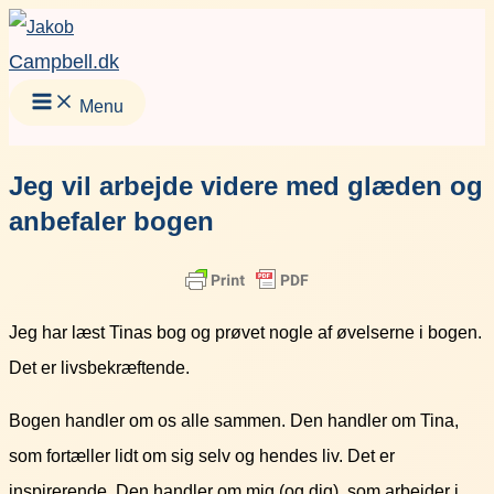
Gå
Facebook
Instagram
LinkedIn
YouT
til
Campbell.dk
indholdet
Menu
Jeg vil arbejde videre med glæden og
anbefaler bogen
Jeg har læst Tinas bog og prøvet nogle af øvelserne i bogen.
Det er livsbekræftende.
Bogen handler om os alle sammen. Den handler om Tina,
som fortæller lidt om sig selv og hendes liv. Det er
inspirerende. Den handler om mig (og dig), som arbejder i