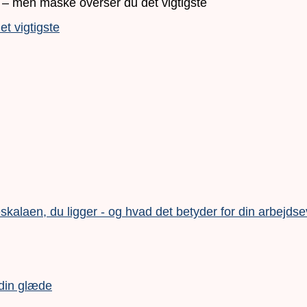
t vigtigste
alaen, du ligger - og hvad det betyder for din arbejds
 din glæde