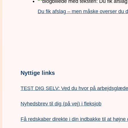
Du fik afslag – men måske overser du de
Nyttige links
TEST DIG SELV: Ved du hvor på arbejdsglædesk
Nyhedsbrev til dig (på vej) i fleksjob
Få redskaber direkte i din indbakke til at højne