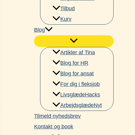
Tilbud
Kurv
Blog
Artikler af Tina
Blog for HR
Blog for ansat
For dig i fleksjob
LivsglædeHacks
ArbejdsglædeNyt
Tilmeld nyhedsbrev
Kontakt og book