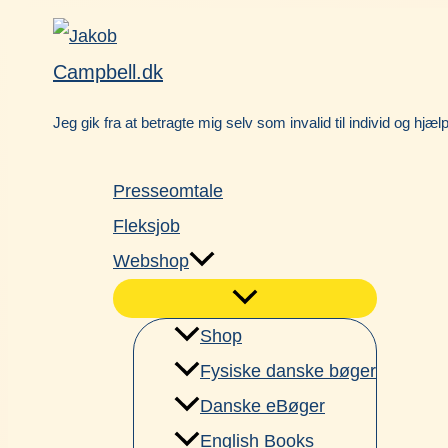
Gå
Facebook
til
Campbell.dk
indholdet
Jeg gik fra at betragte mig selv som invalid til individ og hjæl
Presseomtale
Fleksjob
Webshop
Shop
Fysiske danske bøger
Danske eBøger
English Books