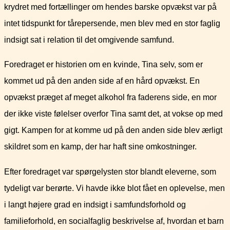
krydret med fortællinger om hendes barske opvækst var på
intet tidspunkt for tårepersende, men blev med en stor faglig
indsigt sat i relation til det omgivende samfund.
Foredraget er historien om en kvinde, Tina selv, som er
kommet ud på den anden side af en hård opvækst. En
opvækst præget af meget alkohol fra faderens side, en mor
der ikke viste følelser overfor Tina samt det, at vokse op med
gigt. Kampen for at komme ud på den anden side blev ærligt
skildret som en kamp, der har haft sine omkostninger.
Efter foredraget var spørgelysten stor blandt eleverne, som
tydeligt var berørte. Vi havde ikke blot fået en oplevelse, men
i langt højere grad en indsigt i samfundsforhold og
familieforhold, en socialfaglig beskrivelse af, hvordan et barn