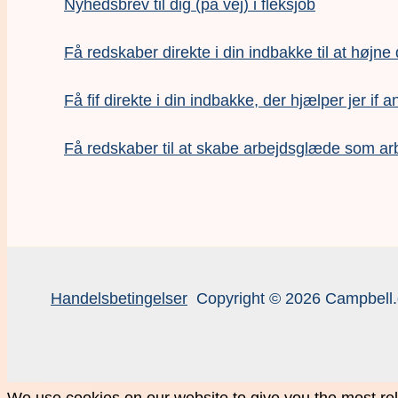
Nyhedsbrev til dig (på vej) i fleksjob
Få redskaber direkte i din indbakke til at højne
Få fif direkte i din indbakke, der hjælper jer if a
F
å redskaber til at skabe arbejdsglæde som ar
Handelsbetingelser
Copyright © 2026 Campbell.
We use cookies on our website to give you the most rel