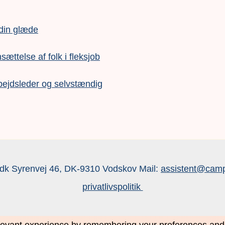
 din glæde
nsættelse af folk i fleksjob
bejdsleder og selvstændig
dk Syrenvej 46, DK-9310 Vodskov Mail:
assistent@camp
privatlivspolitik
evant experience by remembering your preferences and re