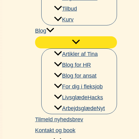
Tilbud
Kurv
Blog
Artikler af Tina
Blog for HR
Blog for ansat
For dig i fleksjob
LivsglædeHacks
ArbejdsglædeNyt
Tilmeld nyhedsbrev
Kontakt og book