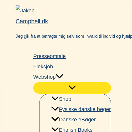
Gå
Facebook
til
Campbell.dk
indholdet
Jeg gik fra at betragte mig selv som invalid til individ og hjæl
Presseomtale
Fleksjob
Webshop
Shop
Fysiske danske bøger
Danske eBøger
English Books