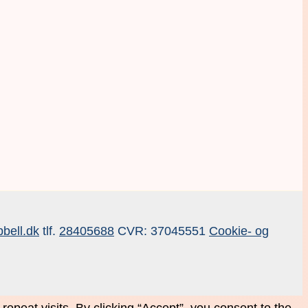
bell.dk
tlf.
28405688
CVR: 37045551
Cookie- og
peat visits. By clicking “Accept”, you consent to the