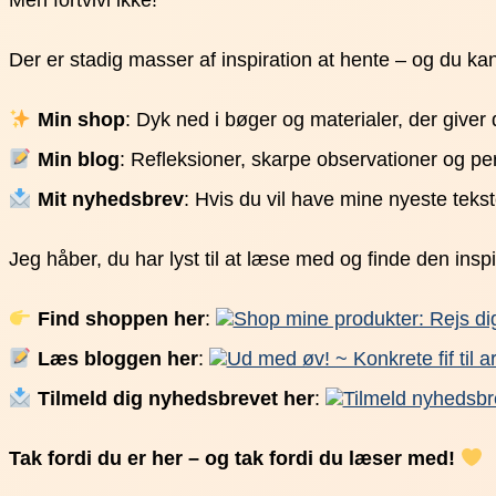
Men fortvivl ikke!
Der er stadig masser af inspiration at hente – og du ka
Min shop
: Dyk ned i bøger og materialer, der giver 
Min blog
: Refleksioner, skarpe observationer og p
Mit nyhedsbrev
: Hvis du vil have mine nyeste teks
Jeg håber, du har lyst til at læse med og finde den insp
Find shoppen her
:
Shop mine produkter: Rejs di
Læs bloggen her
:
Ud med øv! ~ Konkrete fif til a
Tilmeld dig nyhedsbrevet her
:
Tilmeld nyhedsbr
Tak fordi du er her – og tak fordi du læser med!