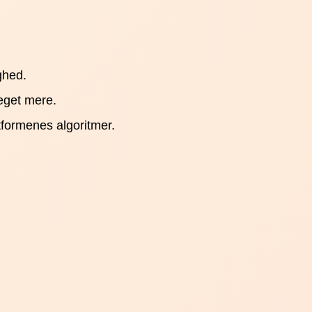
ghed.
eget mere.
tformenes algoritmer.