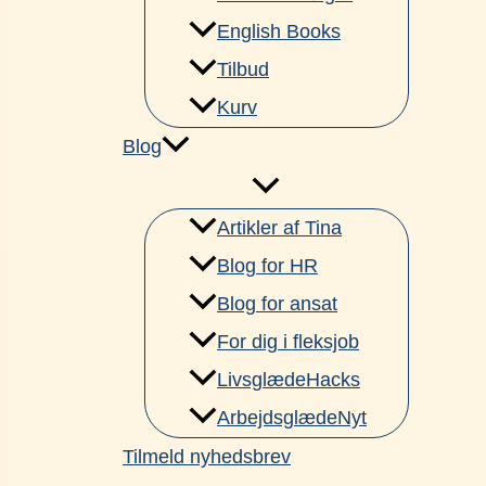
English Books
Tilbud
Kurv
Blog
Artikler af Tina
Blog for HR
Blog for ansat
For dig i fleksjob
LivsglædeHacks
ArbejdsglædeNyt
Tilmeld nyhedsbrev