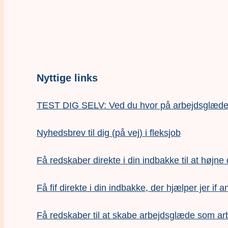
Nyttige links
TEST DIG SELV: Ved du hvor på arbejdsglædesk
Nyhedsbrev til dig (på vej) i fleksjob
Få redskaber direkte i din indbakke til at højne
Få fif direkte i din indbakke, der hjælper jer if a
F
å redskaber til at skabe arbejdsglæde som ar