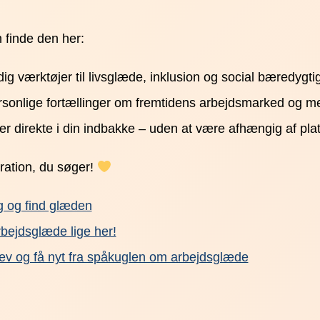
n finde den her:
dig værktøjer til livsglæde, inklusion og social bæredygti
ersonlige fortællinger om fremtidens arbejdsmarked og m
ter direkte i din indbakke – uden at være afhængig af pla
iration, du søger!
g og find glæden
rbejdsglæde lige her!
ev og få nyt fra spåkuglen om arbejdsglæde