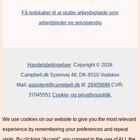
F
å redskaber til at skabe arbejdsglæde som
arbejdsleder og selvstændig
Handelsbetingelser
Copyright © 2026
Campbell.dk Syrenvej 46, DK-9310 Vodskov
Mail:
assistent@campbell.dk
tlf.
28405688
CVR:
37045551
Cookie- og privatlivspolitik
We use cookies on our website to give you the most relevant
experience by remembering your preferences and repeat
visits. By clicking “Accept”, you consent to the use of ALL the