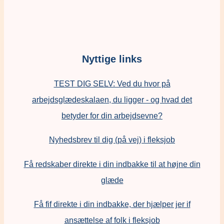
Nyttige links
TEST DIG SELV: Ved du hvor på
arbejdsglædeskalaen, du ligger - og hvad det
betyder for din arbejdsevne?
Nyhedsbrev til dig (på vej) i fleksjob
Få redskaber direkte i din indbakke til at højne din
glæde
Få fif direkte i din indbakke, der hjælper jer if
ansættelse af folk i fleksjob