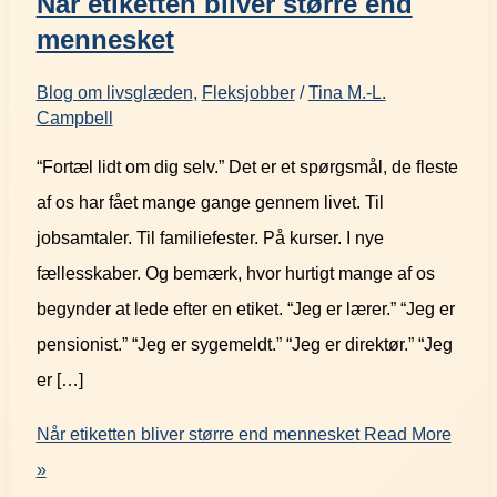
Når etiketten bliver større end
mennesket
Blog om livsglæden
,
Fleksjobber
/
Tina M.-L.
Campbell
“Fortæl lidt om dig selv.” Det er et spørgsmål, de fleste
af os har fået mange gange gennem livet. Til
jobsamtaler. Til familiefester. På kurser. I nye
fællesskaber. Og bemærk, hvor hurtigt mange af os
begynder at lede efter en etiket. “Jeg er lærer.” “Jeg er
pensionist.” “Jeg er sygemeldt.” “Jeg er direktør.” “Jeg
er […]
Når etiketten bliver større end mennesket
Read More
»