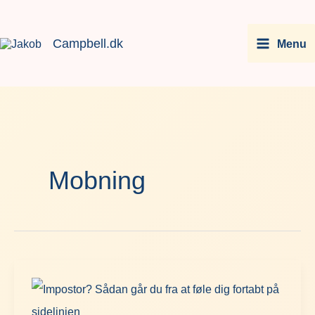
Gå
Facebook
Instagram
LinkedIn
You
til
Campbell.dk
Menu
indholdet
Mobning
Impostor?
Sådan