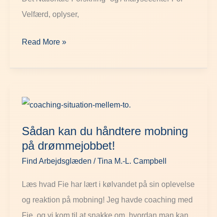
Velfærd, oplyser,
Read More »
Sådan
kan
Sådan kan du håndtere mobning
du
på drømmejobbet!
håndtere
Find Arbejdsglæden
/
Tina M.-L. Campbell
mobning
på
Læs hvad Fie har lært i kølvandet på sin oplevelse
drømmejobbet!
og reaktion på mobning! Jeg havde coaching med
Fie, og vi kom til at snakke om, hvordan man kan