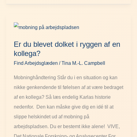
Er
du
Er du blevet dolket i ryggen af en
blevet
kollega?
dolket
Find Arbejdsglæden
/
Tina M.-L. Campbell
i
ryggen
Mobninghåndtering Står du i en situation og kan
af
nikke genkendende til følelsen af at være bedraget
en
af en kollega? Så læs endelig Karlas historie
kollega?
nedenfor. Den kan måske give dig en idé til at
slippe helskindet ud af mobning på
arbejdspladsen. Du er bestemt ikke alene! VIVE,
Det Nationale Forskning- og Analysecenter For