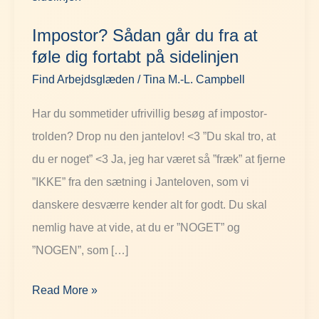
går
Impostor? Sådan går du fra at
du
føle dig fortabt på sidelinjen
fra
Find Arbejdsglæden
/
Tina M.-L. Campbell
at
føle
Har du sommetider ufrivillig besøg af impostor-
dig
trolden? Drop nu den jantelov! <3 ”Du skal tro, at
fortabt
du er noget” <3 Ja, jeg har været så ”fræk” at fjerne
på
”IKKE” fra den sætning i Janteloven, som vi
sidelinjen
danskere desværre kender alt for godt. Du skal
nemlig have at vide, at du er ”NOGET” og
”NOGEN”, som […]
Read More »