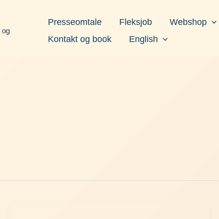
book
Instagram
LinkedIn
YouTube
Presseomtale
Fleksjob
Webshop
d og
Kontakt og book
English