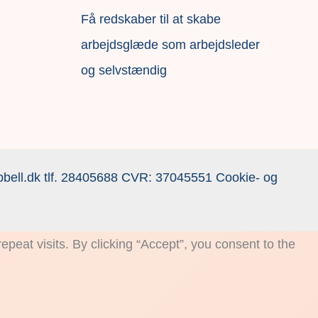
F
å redskaber til at skabe
arbejdsglæde som arbejdsleder
og selvstændig
bell.dk
tlf.
28405688
CVR: 37045551
Cookie- og
eat visits. By clicking “Accept”, you consent to the