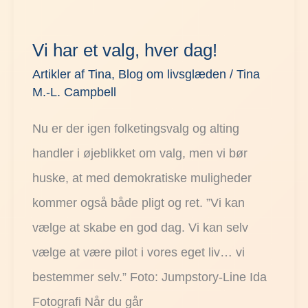
Vi
har
Vi har et valg, hver dag!
et
Artikler af Tina
,
Blog om livsglæden
/
Tina
valg,
M.-L. Campbell
hver
Nu er der igen folketingsvalg og alting
dag!
handler i øjeblikket om valg, men vi bør
huske, at med demokratiske muligheder
kommer også både pligt og ret. ”Vi kan
vælge at skabe en god dag. Vi kan selv
vælge at være pilot i vores eget liv… vi
bestemmer selv.” Foto: Jumpstory-Line Ida
Fotografi Når du går