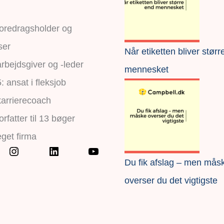
foredragsholder og
ser
Når etiketten bliver størr
rbejdsgiver og -leder
mennesket
 ansat i fleksjob
karrierecoach
orfatter til 13 bøger
eget firma
Du fik afslag – men mås
overser du det vigtigste