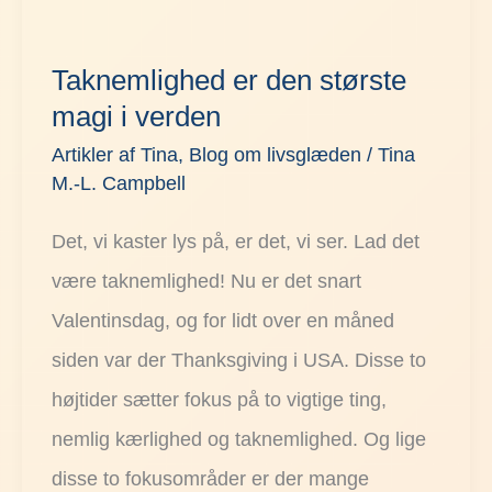
Taknemlighed
er
Taknemlighed er den største
den
magi i verden
største
Artikler af Tina
,
Blog om livsglæden
/
Tina
magi
M.-L. Campbell
i
Det, vi kaster lys på, er det, vi ser. Lad det
verden
være taknemlighed! Nu er det snart
Valentinsdag, og for lidt over en måned
siden var der Thanksgiving i USA. Disse to
højtider sætter fokus på to vigtige ting,
nemlig kærlighed og taknemlighed. Og lige
disse to fokusområder er der mange