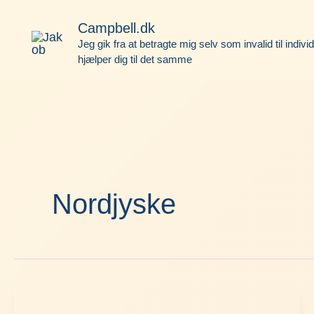
Gå
Face
Campbell.dk
til
Jeg gik fra at betragte mig selv som invalid til indivi
hjælper dig til det samme
indholdet
Nordjyske