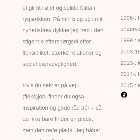
et glimt i øjet og solide fakta i
1998-: 
rygsækken. På min blog og i mit
undervi
nyhedsbrev dykker jeg ned i den
1999-: a
stigende efterspørgsel efter
2003-15:
fleksibilitet, stærke relationer og
2013-: 
social bæredygtighed.
2014-: f
Hvis du selv er på vej i
2015-: 
(fleks)job, finder du også
inspiration og gode råd dér – så
du ikke bare finder en plads,
men den
rette
plads. Jeg håber,