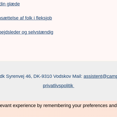
 din glæde
nsættelse af folk i fleksjob
bejdsleder og selvstændig
dk Syrenvej 46, DK-9310 Vodskov Mail:
assistent@camp
privatlivspolitik
evant experience by remembering your preferences and re