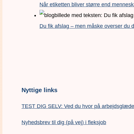
Når etiketten bliver større end mennesk
Du fik afslag – men måske overser du de
Nyttige links
TEST DIG SELV: Ved du hvor på arbejdsglædesk
Nyhedsbrev til dig (på vej) i fleksjob