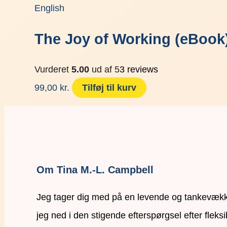
English
The Joy of Working (eBook
Vurderet
5.00
ud af 5
3
reviews
99,00
kr.
Tilføj til kurv
Om Tina M.-L. Campbell
Jeg tager dig med på en levende og tankevækken
jeg ned i den stigende efterspørgsel efter fleksi