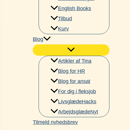
English Books
Tilbud
Kurv
Blog
Artikler af Tina
Blog for HR
Blog for ansat
For dig i fleksjob
LivsglædeHacks
ArbejdsglædeNyt
Tilmeld nyhedsbrev