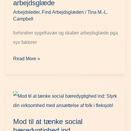
arbejdsglæde
og
Arbejdsleder
,
Find Arbejdsglæden
/
Tina M.-L.
skaber
Campbell
arbejdsglæde
forhindrer sygefravær og skaber arbejdsglæde pga
syv faktorer
Read More »
Mod
til
at
Mod til at tænke social
tænke
bæredygtighed ind