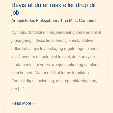
Bevis at du er rask eller drop dit
du
job!
er
Arbejdsleder
,
Fleksjobber
/
Tina M.-L. Campbell
rask
eller
Nyt påbud!? Skal en lægeerklæring være en del af
drop
jobsøgning. I disse tider, hvor vi konstant bliver
dit
udfordret af nye lovforslag og reguleringer, kunne
job!
vi stå over for en potentiel trussel, der kan ryste
fundamentet for vores arbejdsmarked og samfund
som helhed. Vær med til at forme fremtiden
Forestil dig et lovforslag, om lægeerklæringkrav,
der […]
Read More »