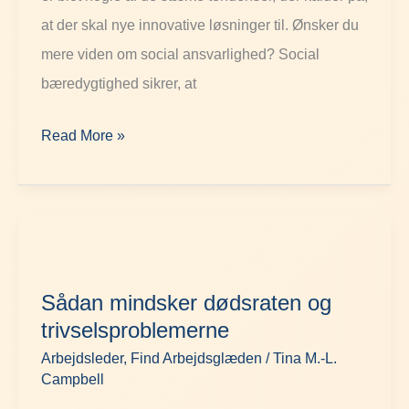
at der skal nye innovative løsninger til. Ønsker du
mere viden om social ansvarlighed? Social
bæredygtighed sikrer, at
Read More »
Sådan
mindsker
Sådan mindsker dødsraten og
dødsraten
trivselsproblemerne
og
Arbejdsleder
,
Find Arbejdsglæden
/
Tina M.-L.
trivselsproblemerne
Campbell