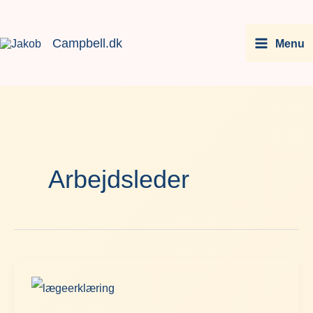
Gå
Facebook
Instagram
LinkedIn
You
til
Campbell.dk
Menu
indholdet
Arbejdsleder
Bevis
at