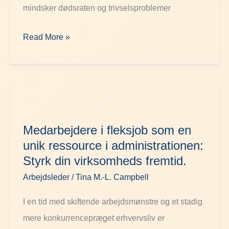
mindsker dødsraten og trivselsproblemer
Read More »
Medarbejdere
i
Medarbejdere i fleksjob som en
fleksjob
unik ressource i administrationen:
som
Styrk din virksomheds fremtid.
en
Arbejdsleder
/
Tina M.-L. Campbell
unik
ressource
I en tid med skiftende arbejdsmønstre og et stadig
i
mere konkurrencepræget erhvervsliv er