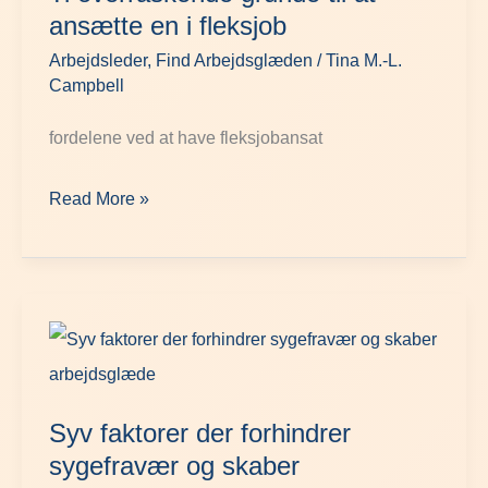
grunde
ansætte en i fleksjob
til
Arbejdsleder
,
Find Arbejdsglæden
/
Tina M.-L.
at
Campbell
ansætte
fordelene ved at have fleksjobansat
en
i
Read More »
fleksjob
Syv
faktorer
der
Syv faktorer der forhindrer
forhindrer
sygefravær og skaber
sygefravær