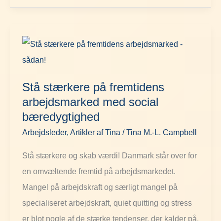
Stå
stærkere
på
Stå stærkere på fremtidens
fremtidens
arbejdsmarked med social
arbejdsmarked
bæredygtighed
med
Arbejdsleder
,
Artikler af Tina
/
Tina M.-L. Campbell
social
bæredygtighed
Stå stærkere og skab værdi! Danmark står over for
en omvæltende fremtid på arbejdsmarkedet.
Mangel på arbejdskraft og særligt mangel på
specialiseret arbejdskraft, quiet quitting og stress
er blot nogle af de stærke tendenser, der kalder på,