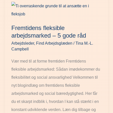
Fremtidens
fleksible
arbejdsmarked
Fremtidens fleksible
–
arbejdsmarked – 5 gode råd
5
Arbejdsleder
,
Find Arbejdsglæden
/
Tina M.-L.
gode
Campbell
råd
Vær med til at forme fremtiden Fremtidens
fleksible arbejdsmarked: Sådan imødekommer du
fleksibilitet og social ansvarlighed Velkommen til
nyt blogindlæg om fremtidens fleksible
arbejdsmarked og social bæredygtighed. Her får
du et skarpt indblik i, hvordan I kan stå stærkt i en
konstant udviklende verden. Læn dig tilbage og