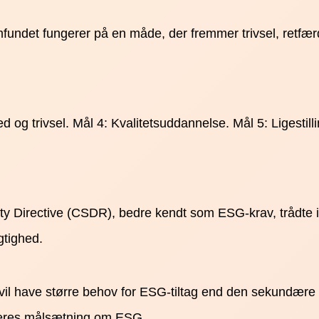
ndet fungerer på en måde, der fremmer trivsel, retfærdi
ed og trivsel. Mål 4: Kvalitetsuddannelse. Mål 5: Ligesti
Directive (CSDR), bedre kendt som ESG-krav, trådte i kraf
gtighed.
r vil have større behov for ESG-tiltag end den sekundær
 deres målsætning om ESG.