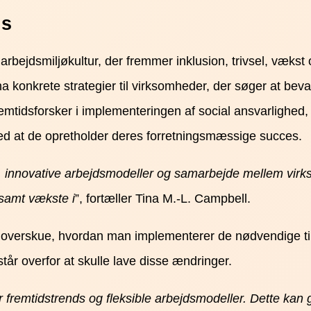
ds
arbejdsmiljøkultur, der fremmer inklusion, trivsel, væk
a konkrete strategier til virksomheder, der søger at beva
emtidsforsker i implementeringen af social ansvarlighed
med at de opretholder deres forretningsmæssige succes.
, innovative arbejdsmodeller og samarbejde mellem virk
 samt vækste i
”, fortæller Tina M.-L. Campbell.
at overskue, hvordan man implementerer de nødvendige ti
 står overfor at skulle lave disse ændringer.
for fremtidstrends og fleksible arbejdsmodeller. Dette k