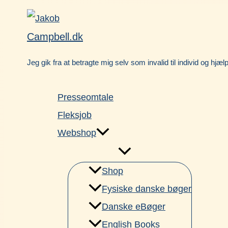
Gå
Facebook
til
Campbell.dk
indholdet
Jeg gik fra at betragte mig selv som invalid til individ og hjæl
Presseomtale
Fleksjob
Webshop
Shop
Fysiske danske bøger
Danske eBøger
English Books