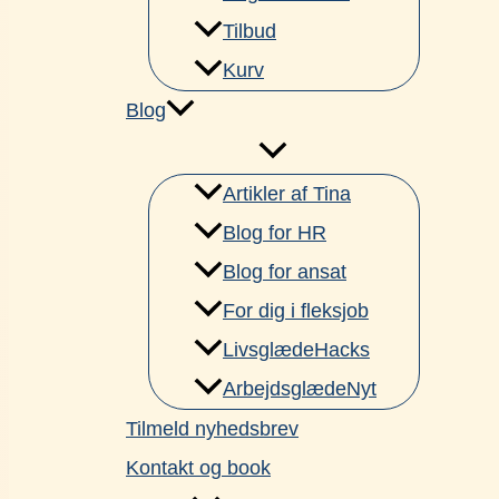
Tilbud
Kurv
Blog
Artikler af Tina
Blog for HR
Blog for ansat
For dig i fleksjob
LivsglædeHacks
ArbejdsglædeNyt
Tilmeld nyhedsbrev
Kontakt og book