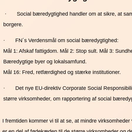
· Social bæredygtighed handler om at sikre, at samfu
borgere.
· FN´s Verdensmål om social bæredygtighed:
Mål 1: Afskaf fattigdom. Mål 2: Stop sult. Mål 3: Sundh
Bæredygtige byer og lokalsamfund.
Mål 16: Fred, retfærdighed og stærke institutioner.
· Det nye EU-direktiv Corporate Social Responsibility 
større virksomheder, om rapportering af social bæredy
I fremtiden kommer vi til at se, at mindre virksomhede
er en del af fødekæden til de større virksomheder og