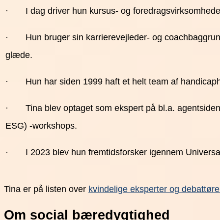
· I dag driver hun kursus- og foredragsvirksomhede
· Hun bruger sin karrierevejleder- og coachbaggrund ti
glæde.
· Hun har siden 1999 haft et helt team af handicaph
· Tina blev optaget som ekspert på bl.a. agentsiden
ESG) -workshops.
· I 2023 blev hun fremtidsforsker igennem Universal 
Tina er på listen over
kvindelige eksperter og debattøre
Om social bæredygtighed