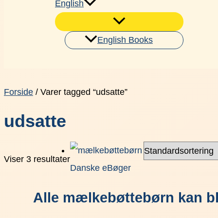
English
English Books
Søg
Forside
/ Varer tagged “udsatte”
udsatte
Viser 3 resultater
Danske eBøger
Alle mælkebøttebørn kan b