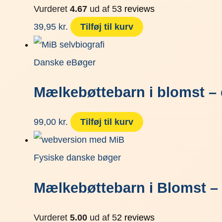
Vurderet
4.67
ud af 5
3
reviews
39,95
kr.
Tilføj til kurv
Danske eBøger
Mælkebøttebarn i blomst –
99,00
kr.
Tilføj til kurv
Fysiske danske bøger
Mælkebøttebarn i Blomst –
Vurderet
5.00
ud af 5
2
reviews