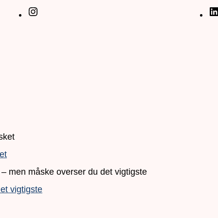
et
t vigtigste