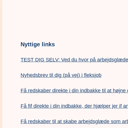
Nyttige links
TEST DIG SELV: Ved du hvor på arbejdsglædesk
Nyhedsbrev til dig (på vej) i fleksjob
Få redskaber direkte i din indbakke til at højne
Få fif direkte i din indbakke, der hjælper jer if a
F
å redskaber til at skabe arbejdsglæde som ar