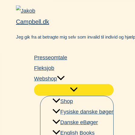
Gå
Facebook
til
Campbell.dk
indholdet
Jeg gik fra at betragte mig selv som invalid til individ og hjæl
Presseomtale
Fleksjob
Webshop
Shop
Fysiske danske bøger
Danske eBøger
English Books