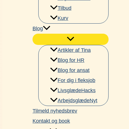
Tilbud
Kurv
Blog
Artikler af Tina
Blog for HR
Blog for ansat
For dig i fleksjob
LivsglædeHacks
ArbejdsglædeNyt
Tilmeld nyhedsbrev
Kontakt og book