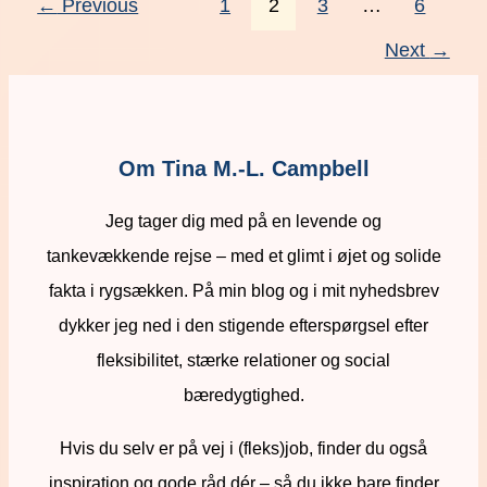
←
Previous
1
2
3
…
6
Next
→
Om Tina M.-L. Campbell
Jeg tager dig med på en levende og
tankevækkende rejse – med et glimt i øjet og solide
fakta i rygsækken. På min blog og i mit nyhedsbrev
dykker jeg ned i den stigende efterspørgsel efter
fleksibilitet, stærke relationer og social
bæredygtighed.
Hvis du selv er på vej i (fleks)job, finder du også
inspiration og gode råd dér – så du ikke bare finder