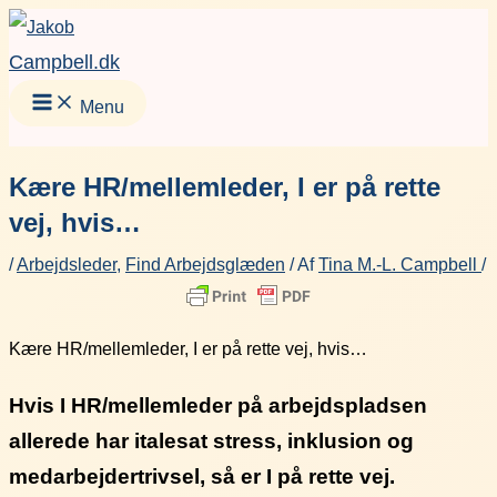
Gå
Facebook
Instagram
LinkedIn
YouT
til
Campbell.dk
indholdet
Menu
Kære HR/mellemleder, I er på rette
vej, hvis…
/
Arbejdsleder
,
Find Arbejdsglæden
/ Af
Tina M.-L. Campbell
/
Kære HR/mellemleder, I er på rette vej, hvis…
Hvis I HR/mellemleder på arbejdspladsen
allerede har italesat stress, inklusion og
medarbejdertrivsel, så er I på rette vej.