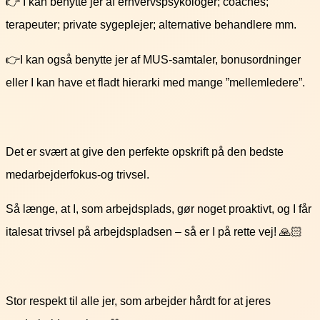
👉 I kan benytte jer af erhvervspsykologer; coaches;
terapeuter; private sygeplejer; alternative behandlere mm.
👉I kan også benytte jer af MUS-samtaler, bonusordninger
eller I kan have et fladt hierarki med mange ”mellemledere”.
Det er svært at give den perfekte opskrift på den bedste
medarbejderfokus-og trivsel.
Så længe, at I, som arbejdsplads, gør noget proaktivt, og I får
italesat trivsel på arbejdspladsen – så er I på rette vej! 🙏🏻
Stor respekt til alle jer, som arbejder hårdt for at jeres