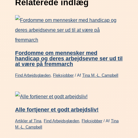
Relaterede indlæg
Fordomme om mennesker med
handicap og deres arbejdsevne ser ud til
at være på fremmarch
Find Arbejdsglæden
,
Fleksjobber
/ Af
Tina M.-L. Campbell
Alle fortjener et godt arbejdsliv!
Artikler af Tina
,
Find Arbejdsglæden
,
Fleksjobber
/ Af
Tina
M.-L. Campbell