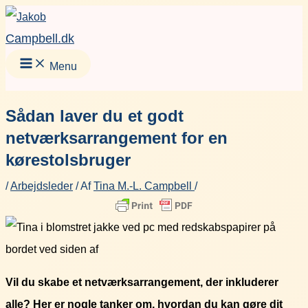
Gå
Facebook
Instagram
LinkedIn
YouT
til
Campbell.dk
indholdet
Menu
Sådan laver du et godt
netværksarrangement for en
kørestolsbruger
/
Arbejdsleder
/ Af
Tina M.-L. Campbell
/
Vil du skabe et netværksarrangement, der inkluderer
alle? Her er nogle tanker om, hvordan du kan gøre dit