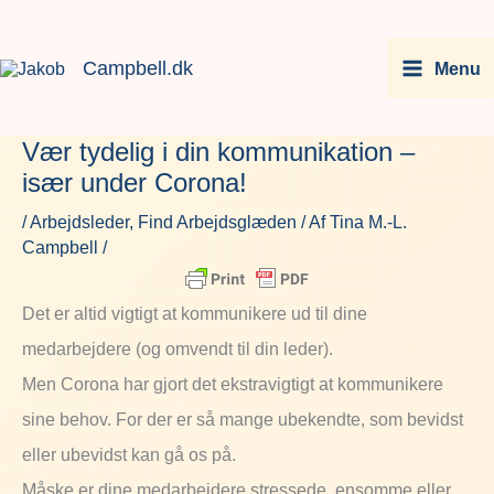
Gå
Facebook
Instagram
LinkedIn
You
til
Campbell.dk
Menu
indholdet
Vær tydelig i din kommunikation –
især under Corona!
/
Arbejdsleder
,
Find Arbejdsglæden
/ Af
Tina M.-L.
Campbell
/
Det er altid vigtigt at kommunikere ud til dine
medarbejdere (og omvendt til din leder).
Men Corona har gjort det ekstravigtigt at kommunikere
sine behov. For der er så mange ubekendte, som bevidst
eller ubevidst kan gå os på.
Måske er dine medarbejdere stressede, ensomme eller