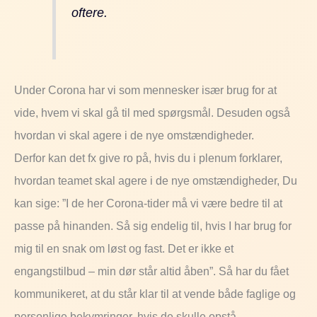
oftere.
Under Corona har vi som mennesker især brug for at
vide, hvem vi skal gå til med spørgsmål. Desuden også
hvordan vi skal agere i de nye omstændigheder.
Derfor kan det fx give ro på, hvis du i plenum forklarer,
hvordan teamet skal agere i de nye omstændigheder, Du
kan sige: ”I de her Corona-tider må vi være bedre til at
passe på hinanden. Så sig endelig til, hvis I har brug for
mig til en snak om løst og fast. Det er ikke et
engangstilbud – min dør står altid åben”. Så har du fået
kommunikeret, at du står klar til at vende både faglige og
personlige bekymringer, hvis de skulle opstå.