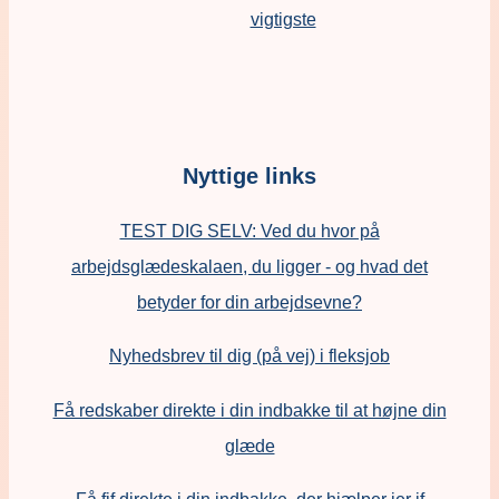
vigtigste
Nyttige links
TEST DIG SELV: Ved du hvor på
arbejdsglædeskalaen, du ligger - og hvad det
betyder for din arbejdsevne?
Nyhedsbrev til dig (på vej) i fleksjob
Få redskaber direkte i din indbakke til at højne din
glæde
Få fif direkte i din indbakke, der hjælper jer if