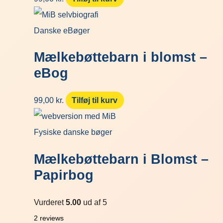
Danske eBøger
Mælkebøttebarn i blomst –
eBog
99,00
kr.
Tilføj til kurv
Fysiske danske bøger
Mælkebøttebarn i Blomst –
Papirbog
Vurderet
5.00
ud af 5
2
reviews