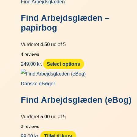
Find Arbejdsglæden
Find Arbejdsglæden –
papirbog
Vurderet
4.50
ud af 5
4
reviews
249,00
kr.
Select options
Danske eBøger
Find Arbejdsglæden (eBog)
Vurderet
5.00
ud af 5
2
reviews
99,00
kr.
Tilføj til kurv