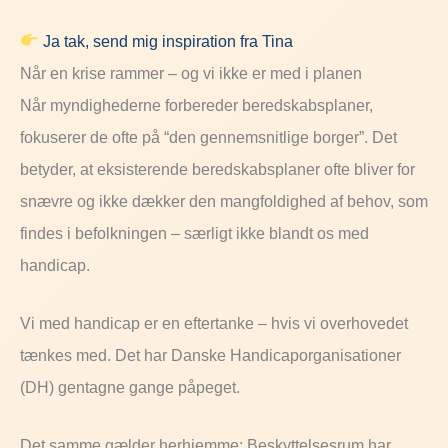
Ja tak, send mig inspiration fra Tina
Når en krise rammer – og vi ikke er med i planen
Når myndighederne forbereder beredskabsplaner,
fokuserer de ofte på “den gennemsnitlige borger”.
Det
betyder,
at
eksisterende
beredskabsplaner
ofte
bliver
for
snævre
og
ikke
dækker
den
mangfoldighed
af
behov,
som
findes
i
befolkningen –
særligt
ikke
blandt
os
med
handicap.
Vi med handicap er en eftertanke – hvis vi overhovedet
tænkes med. Det har Danske Handicaporganisationer
(DH) gentagne gange påpeget.
Det samme gælder herhjemme: Beskyttelsesrum har