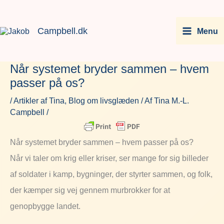
Gå
Facebook
Instagram
LinkedIn
You
til
Campbell.dk
Menu
indholdet
Når systemet bryder sammen – hvem
passer på os?
/
Artikler af Tina
,
Blog om livsglæden
/ Af
Tina M.-L.
Campbell
/
Når systemet bryder sammen – hvem passer på os?
Når vi taler om krig eller kriser, ser mange for sig billeder
af soldater i kamp, bygninger, der styrter sammen, og folk,
der kæmper sig vej gennem murbrokker for at
genopbygge landet.