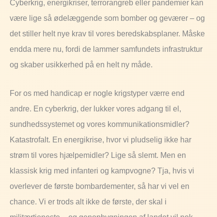
Cyberkrig, energikriser, terrorangreb eller pandemier kan
være lige så ødelæggende som bomber og geværer
–
og
det
stiller
helt
nye
krav
til
vores
beredskabsplaner. M
åske
endda mere nu, fordi de lammer samfundets infrastruktur
og skaber usikkerhed på en helt ny måde.
For os med handicap er nogle krigstyper værre end
andre. En cyberkrig, der lukker vores adgang til el,
sundhedssystemet og vores kommunikationsmidler?
Katastrofalt. En energikrise, hvor vi pludselig ikke har
strøm til vores hjælpemidler? Lige så slemt. Men en
klassisk krig med infanteri og kampvogne? Tja, hvis vi
overlever de første bombardementer, så har vi vel en
chance. Vi er trods alt ikke de første, der skal i
militærtjeneste – og genopbygningen af landet vil nok