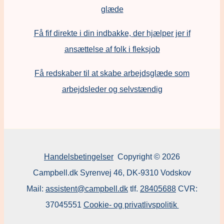
glæde
Få fif direkte i din indbakke, der hjælper jer if
ansættelse af folk i fleksjob
F
å redskaber til at skabe arbejdsglæde som
arbejdsleder og selvstændig
Handelsbetingelser
Copyright © 2026
Campbell.dk Syrenvej 46, DK-9310 Vodskov
Mail:
assistent@campbell.dk
tlf.
28405688
CVR:
37045551
Cookie- og privatlivspolitik