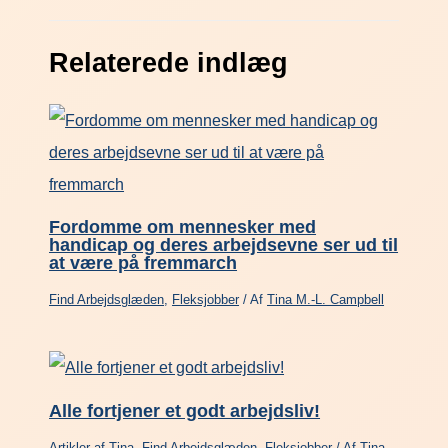
Relaterede indlæg
Fordomme om mennesker med
handicap og deres arbejdsevne ser ud til
at være på fremmarch
Find Arbejdsglæden
,
Fleksjobber
/ Af
Tina M.-L. Campbell
Alle fortjener et godt arbejdsliv!
Artikler af Tina
,
Find Arbejdsglæden
,
Fleksjobber
/ Af
Tina