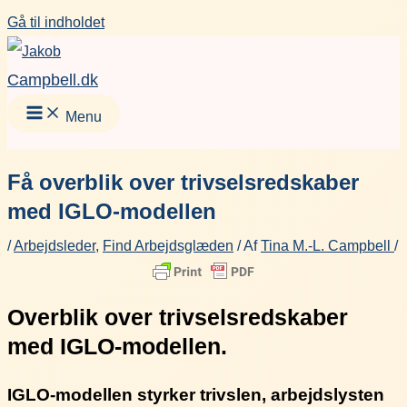
Gå til indholdet
Campbell.dk
Menu
Få overblik over trivselsredskaber
med IGLO-modellen
/
Arbejdsleder
,
Find Arbejdsglæden
/ Af
Tina M.-L. Campbell
/
Overblik over trivselsredskaber
med IGLO-modellen.
IGLO-modellen styrker trivslen, arbejdslysten