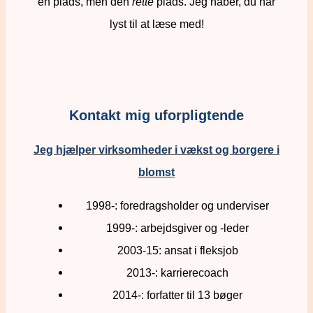
en plads, men den
rette
plads. Jeg håber, du har
lyst til at læse med!
Kontakt mig uforpligtende
Jeg hjælper virksomheder i vækst og borgere i
blomst
1998-: foredragsholder og underviser
1999-: arbejdsgiver og -leder
2003-15: ansat i fleksjob
2013-: karrierecoach
2014-: forfatter til 13 bøger