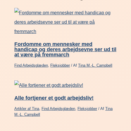
Fordomme om mennesker med
handicap og deres arbejdsevne ser ud til
at være på fremmarch
Find Arbejdsglæden
,
Fleksjobber
/ Af
Tina M.-L. Campbell
Alle fortjener et godt arbejdsliv!
Artikler af Tina
,
Find Arbejdsglæden
,
Fleksjobber
/ Af
Tina
M.-L. Campbell