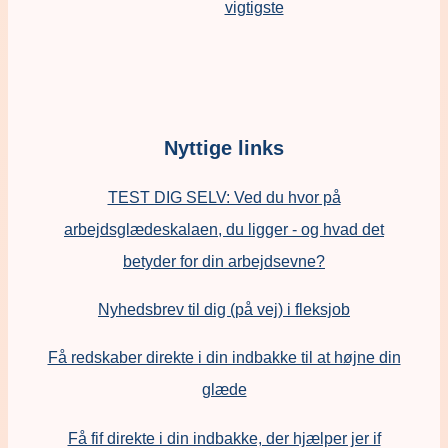
vigtigste
Nyttige links
TEST DIG SELV: Ved du hvor på
arbejdsglædeskalaen, du ligger - og hvad det
betyder for din arbejdsevne?
Nyhedsbrev til dig (på vej) i fleksjob
Få redskaber direkte i din indbakke til at højne din
glæde
Få fif direkte i din indbakke, der hjælper jer if