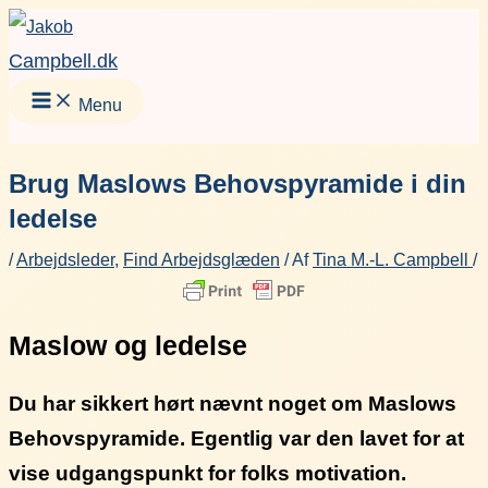
Gå
Facebook
Instagram
LinkedIn
YouT
til
Campbell.dk
indholdet
Menu
Brug Maslows Behovspyramide i din
ledelse
/
Arbejdsleder
,
Find Arbejdsglæden
/ Af
Tina M.-L. Campbell
/
Maslow og ledelse
Du har sikkert hørt nævnt noget om Maslows
Behovspyramide. Egentlig var den lavet for at
vise udgangspunkt for folks motivation.