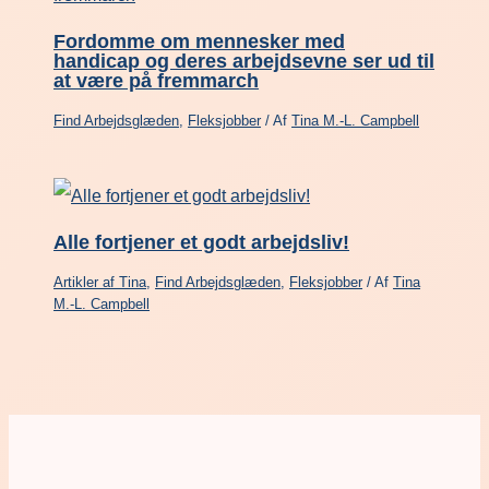
Fordomme om mennesker med
handicap og deres arbejdsevne ser ud til
at være på fremmarch
Find Arbejdsglæden
,
Fleksjobber
/ Af
Tina M.-L. Campbell
Alle fortjener et godt arbejdsliv!
Artikler af Tina
,
Find Arbejdsglæden
,
Fleksjobber
/ Af
Tina
M.-L. Campbell