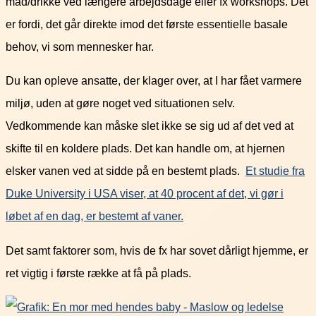
mad/drikke ved længere arbejdsdage eller fx workshops. Det
er fordi, det går direkte imod det første essentielle basale
behov, vi som mennesker har.
Du kan opleve ansatte, der klager over, at I har fået varmere
miljø, uden at gøre noget ved situationen selv.
Vedkommende kan måske slet ikke se sig ud af det ved at
skifte til en koldere plads. Det kan handle om, at hjernen
elsker vanen ved at sidde på en bestemt plads.
Et studie fra
Duke University i USA viser, at 40 procent af det, vi gør i
løbet af en dag, er bestemt af vaner.
Det samt faktorer som, hvis de fx har sovet dårligt hjemme, er
ret vigtig i første række at få på plads.