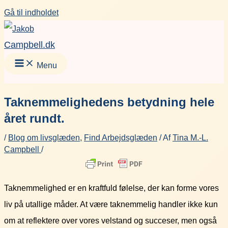
Gå til indholdet
Campbell.dk
Menu
Taknemmelighedens betydning hele
året rundt.
/
Blog om livsglæden
,
Find Arbejdsglæden
/ Af
Tina M.-L.
Campbell
/
Taknemmelighed er en kraftfuld følelse, der kan forme vores
liv på utallige måder. At være taknemmelig handler ikke kun
om at reflektere over vores velstand og succeser, men også