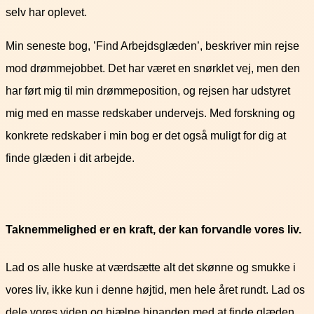
selv har oplevet.
Min seneste bog, ’Find Arbejdsglæden’, beskriver min rejse
mod drømmejobbet. Det har været en snørklet vej, men den
har ført mig til min drømmeposition, og rejsen har udstyret
mig med en masse redskaber undervejs. Med forskning og
konkrete redskaber i min bog er det også muligt for dig at
finde glæden i dit arbejde.
Taknemmelighed er en kraft, der kan forvandle vores liv.
Lad os alle huske at værdsætte alt det skønne og smukke i
vores liv, ikke kun i denne højtid, men hele året rundt. Lad os
dele vores viden og hjælpe hinanden med at finde glæden,