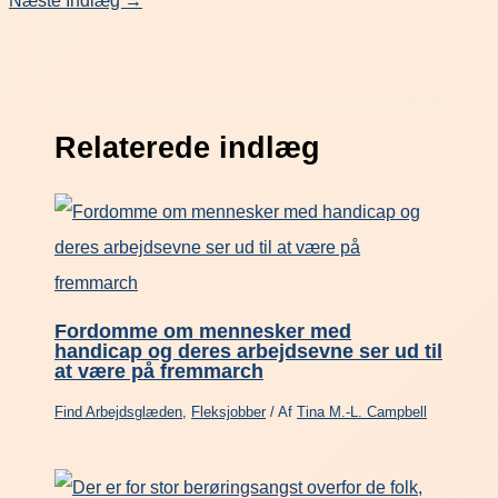
Næste Indlæg
→
Relaterede indlæg
Fordomme om mennesker med
handicap og deres arbejdsevne ser ud til
at være på fremmarch
Find Arbejdsglæden
,
Fleksjobber
/ Af
Tina M.-L. Campbell