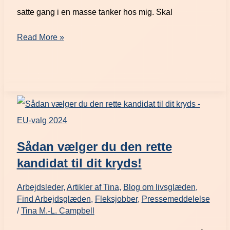
satte gang i en masse tanker hos mig. Skal
Read More »
Sådan vælger du den rette
kandidat til dit kryds!
Arbejdsleder
,
Artikler af Tina
,
Blog om livsglæden
,
Find Arbejdsglæden
,
Fleksjobber
,
Pressemeddelelse
/
Tina M.-L. Campbell