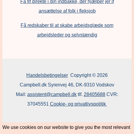
Få fif direkte i din indbakke, der hjælper jer if
ansættelse af folk i fleksjob
F
å redskaber til at skabe arbejdsglæde som
arbejdsleder og selvstændig
Handelsbetingelser
Copyright © 2026
Campbell.dk Syrenvej 46, DK-9310 Vodskov
Mail:
assistent@campbell.dk
tlf.
28405688
CVR:
37045551
Cookie- og privatlivspolitik
We use cookies on our website to give you the most relevant