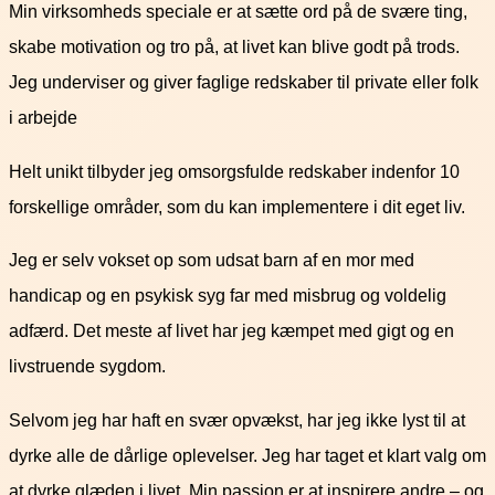
Min virksomheds speciale er at sætte ord på de svære ting,
skabe motivation og tro på, at livet kan blive godt på trods.
Jeg underviser og giver faglige redskaber til private eller folk
i arbejde
Helt unikt tilbyder jeg omsorgsfulde redskaber indenfor 10
forskellige områder, som du kan implementere i dit eget liv.
Jeg er selv vokset op som udsat barn af en mor med
handicap og en psykisk syg far med misbrug og voldelig
adfærd. Det meste af livet har jeg kæmpet med gigt og en
livstruende sygdom.
Selvom jeg har haft en svær opvækst, har jeg ikke lyst til at
dyrke alle de dårlige oplevelser. Jeg har taget et klart valg om
at dyrke glæden i livet. Min passion er at inspirere andre – og