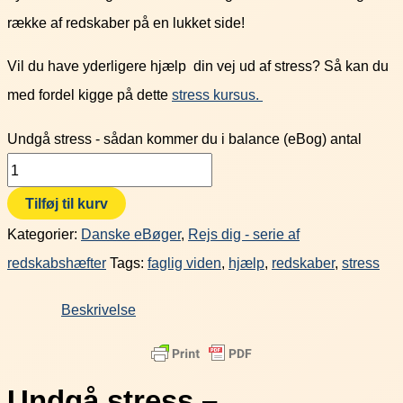
række af redskaber på en lukket side!
Vil du have yderligere hjælp din vej ud af stress? Så kan du
med fordel kigge på dette
stress kursus.
Undgå stress - sådan kommer du i balance (eBog) antal
Tilføj til kurv
Kategorier:
Danske eBøger
,
Rejs dig - serie af
redskabshæfter
Tags:
faglig viden
,
hjælp
,
redskaber
,
stress
Beskrivelse
Undgå stress
–