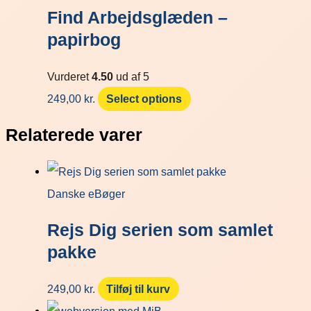
Find Arbejdsglæden –
papirbog
Vurderet
4.50
ud af 5
249,00
kr.
Select options
Relaterede varer
Danske eBøger
Rejs Dig serien som samlet
pakke
249,00
kr.
Tilføj til kurv