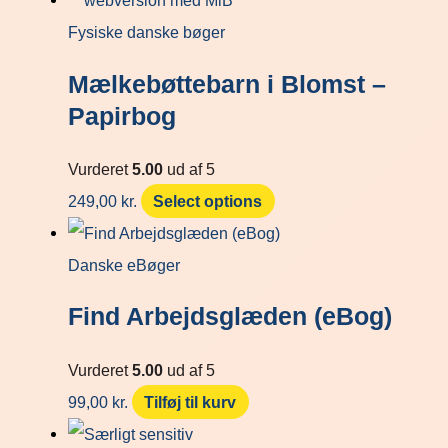
Fysiske danske bøger
Mælkebøttebarn i Blomst –
Papirbog
Vurderet
5.00
ud af 5
249,00
kr.
Select options
Danske eBøger
Find Arbejdsglæden (eBog)
Vurderet
5.00
ud af 5
99,00
kr.
Tilføj til kurv